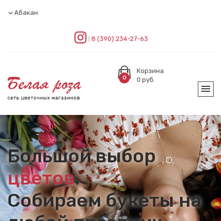
Абакан
8 (390) 234-27-63
Корзина
0
0
руб.
Большой выбор
цветов
.
Собираем букеты на