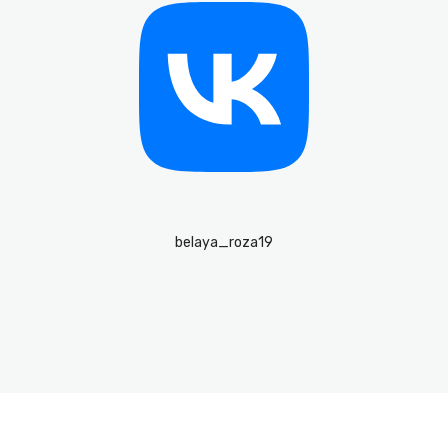
belaya_roza19