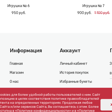
Игрушка № 6
Игрушка № 7
950 руб.
900 руб.
1 100 руб.
Информация
Аккаунт
Главная
Личный кабинет
З
Магазин
История покупок
О нас
Избранные букеты
Доставка
Вход / Выход
ookies для более удобной работы пользователей с ним. Сайт
позицию в целях соответствия политике правообладателей
Оплата
Политика
тента на определенных территориях. Продолжая любое
конфиденциальности
айта и/или сервисов Сайта, Вы соглашаетесь с этим. Более
Контакты
ступна в
«Политике конфиденциальности»
и в
«Политике